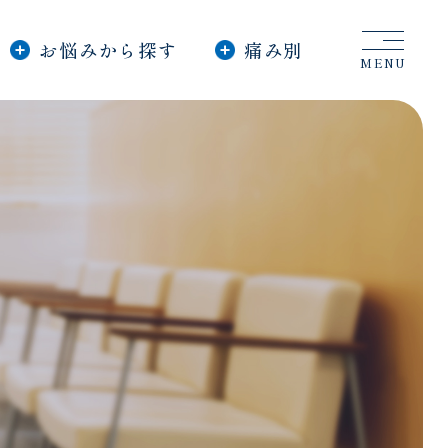
お
お悩みから探す
痛み別
知
MENU
ら
せ