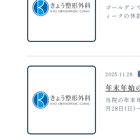
ゴールデン
ィークの休診 
2025.11.28
年末年始
当院の年末
月28日(日)～