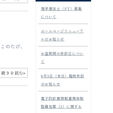
理学療法士（PT）募集
について
ホームページリニューア
ルのお知らせ
 このたび、
お盆期間の休診日につい
て
»
続きを読む
6月3日（本日）臨時休診
のお知らせ
電子的診療情報連携体制
整備加算（3）に関する